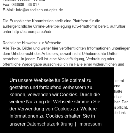
Fax: 033609 - 36 017
E-Mail:
info@autodiscount-opitz.de
Die Europäische Kommission stellt eine Plattform für die
außergerichtliche Online-Streitbeilegung (OS-Plattform) bereit, aufrufbar
unter
http://ec.europa.eu/odr
.
Rechtliche Hinweise zur Webseite
Alle Texte, Bilder und weiter hier veröffentlichten Informationen unterliegen
dem Urheberrecht des Anbieters, soweit nicht Urheberrechte Dritter
bestehen. In jedem Fall ist eine Vervielfältigung, Verbreitung oder
öffentliche Wiedergabe ausschließlich im Falle einer widerruflichen und
nicht übertragbaren Zustimmung des Anbieters gestattet.
Um unsere Webseite für Sie optimal zu
Für alle mittels Querverweis (Link) verbundenen Webinhalte übernimmt
der Anbieter keine Verantwortung, da es sich hierbei nicht um eigene
gestalten und fortlaufend verbessern zu
Inhalte handelt. Die verlinkten Seiten wurden auf rechtswidrige Inhalte
können, verwenden wir Cookies. Durch die
überprüft, zum Zeitpunkt der Verlinkung waren solche nicht erkennbar.
weitere Nutzung der Webseite stimmen Sie
Verantwortlich für den Inhalt der verlinkten Seiten ist deren Betreiber. Der
Anbieter hat hierzu keine allgemeine Überwachungs- und Prüfungspflicht.
der Verwendung von Cookies zu. Weitere
Bei Bekanntwerden einer Rechtsverletzung wird der entsprechende Link
Informationen zu Cookies erhalten Sie in
jedoch umgehend entfernt.
unserer
Datenschutzerklärung
|
Impressum
Inhaltlich verantwortlich gemäß § 5 TMG ist Steffen Opitz